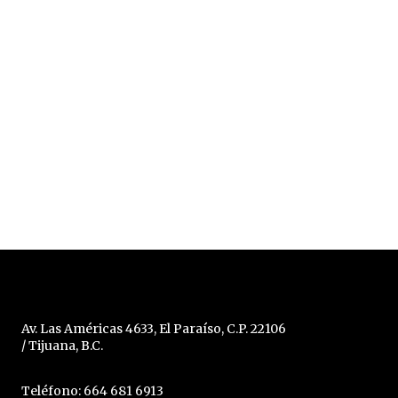
Av. Las Américas 4633, El Paraíso, C.P. 22106
/ Tijuana, B.C.
Teléfono: 664 681 6913