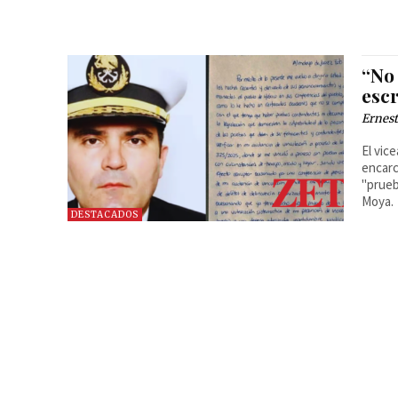
“No 
esc
Ernest
El vic
encarc
"prueb
Moya.
DESTACADOS