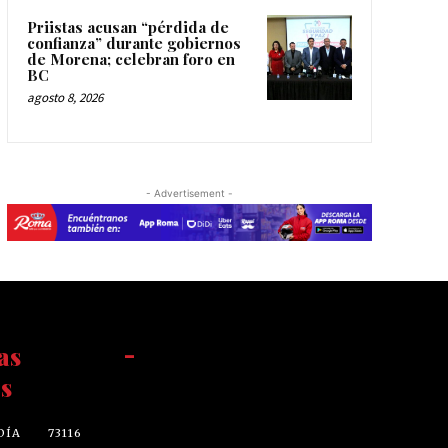
Priistas acusan “pérdida de
confianza” durante gobiernos
de Morena; celebran foro en
BC
agosto 8, 2026
- Advertisement -
as
-
s
DÍA
73116