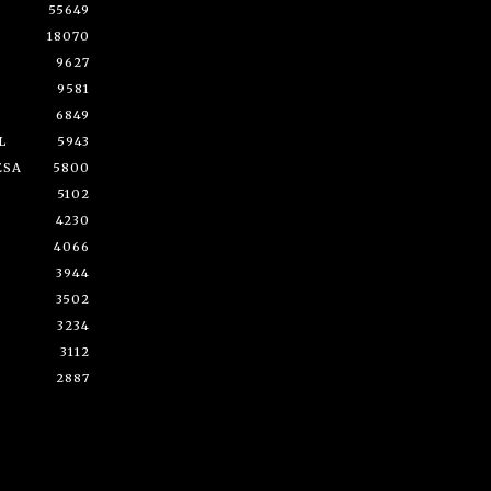
55649
18070
9627
9581
6849
L
5943
ESA
5800
5102
4230
4066
3944
3502
3234
3112
2887