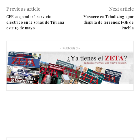
Previous article
Next article
CFE suspenderá servicio
Masacre en Tehuitzingo por
eléctrico en 12 zonas de Tijuana
disputa de terrenos: FGE de
este 19 de mayo
Puebla
- Publicidad -