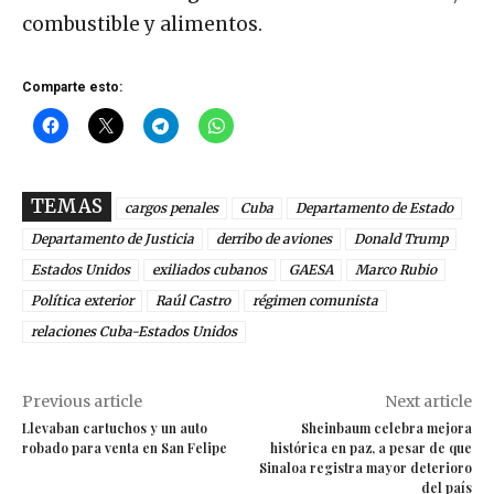
combustible y alimentos.
Comparte esto:
TEMAS
cargos penales
Cuba
Departamento de Estado
Departamento de Justicia
derribo de aviones
Donald Trump
Estados Unidos
exiliados cubanos
GAESA
Marco Rubio
Política exterior
Raúl Castro
régimen comunista
relaciones Cuba-Estados Unidos
Previous article
Next article
Llevaban cartuchos y un auto
Sheinbaum celebra mejora
robado para venta en San Felipe
histórica en paz, a pesar de que
Sinaloa registra mayor deterioro
del país