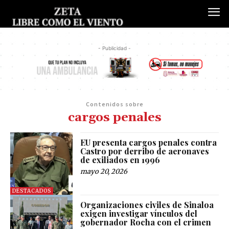
- Publicidad -
Contenidos sobre
cargos penales
EU presenta cargos penales contra
Castro por derribo de aeronaves
de exiliados en 1996
mayo 20, 2026
DESTACADOS
Organizaciones civiles de Sinaloa
exigen investigar vínculos del
gobernador Rocha con el crimen