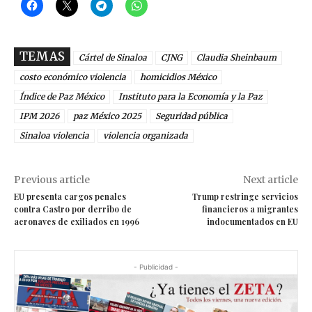
TEMAS
Cártel de Sinaloa
CJNG
Claudia Sheinbaum
costo económico violencia
homicidios México
Índice de Paz México
Instituto para la Economía y la Paz
IPM 2026
paz México 2025
Seguridad pública
Sinaloa violencia
violencia organizada
Previous article
Next article
EU presenta cargos penales
Trump restringe servicios
contra Castro por derribo de
financieros a migrantes
aeronaves de exiliados en 1996
indocumentados en EU
- Publicidad -