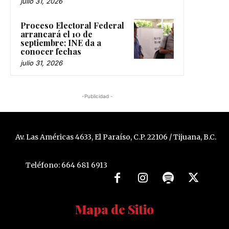
julio 31, 2026
Proceso Electoral Federal
arrancará el 10 de
septiembre; INE da a
conocer fechas
julio 31, 2026
-Publicidad -
Av. Las Américas 4633, El Paraíso, C.P. 22106 / Tijuana, B.C.
Teléfono: 664 681 6913
Mapa de Sitio