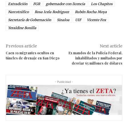
Extradición
FGR
gobernador con licencia
Los Chapitos
Narcotráfico
Rosa Icela Rodriguez
Rubén Rocha Moya
Secretaría de Gobernación
Sinaloa
UIF
Vicente Fox
Yeraldine Bonilla
Previous article
Next article
Caen 19 migrantes ocultos en
Ex mandos de la Policía Federal,
túneles de drenaje en San Diego
inhabilitados y multados por
desviar 65 millones de dólares
- Publicidad -