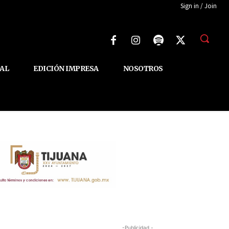
Sign in / Join
AL
EDICIÓN IMPRESA
NOSOTROS
-Publicidad -