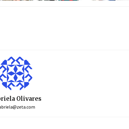
riela Olivares
abriela@zeta.com