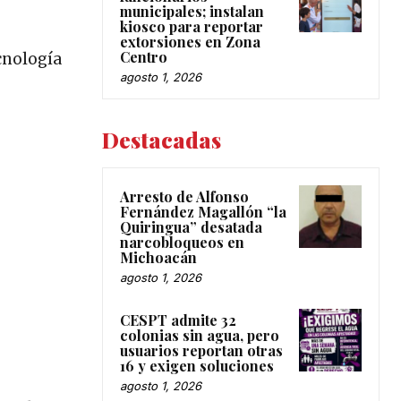
municipales; instalan
kiosco para reportar
extorsiones en Zona
Centro
cnología
agosto 1, 2026
Destacadas
Arresto de Alfonso
Fernández Magallón “la
Quiringua” desatada
narcobloqueos en
Michoacán
agosto 1, 2026
CESPT admite 32
colonias sin agua, pero
usuarios reportan otras
16 y exigen soluciones
agosto 1, 2026