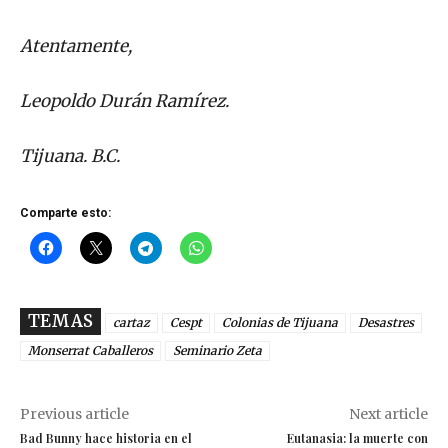
Atentamente,
Leopoldo Durán Ramírez.
Tijuana. B.C.
Comparte esto:
TEMAS
cartaz
Cespt
Colonias de Tijuana
Desastres
Monserrat Caballeros
Seminario Zeta
Previous article
Next article
Bad Bunny hace historia en el
Eutanasia: la muerte con