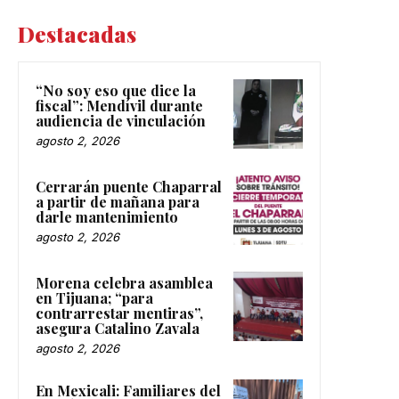
Destacadas
“No soy eso que dice la
fiscal”: Mendívil durante
audiencia de vinculación
agosto 2, 2026
Cerrarán puente Chaparral
a partir de mañana para
darle mantenimiento
agosto 2, 2026
Morena celebra asamblea
en Tijuana; “para
contrarrestar mentiras”,
asegura Catalino Zavala
agosto 2, 2026
En Mexicali: Familiares del