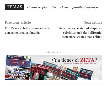
TEMAS
cinemazcopio
Die my love
Jennifer Lawrence
Previous article
Next article
The Crash celebrará aniversario
Depresión y ansiedad disparan
con espectacular función
suicidios en Baja California;
diciembre, el mes más crítico
- Publicidad -