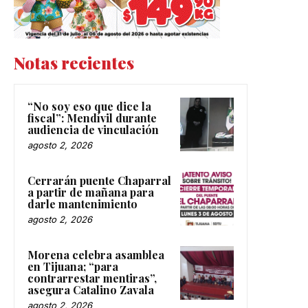
Notas recientes
“No soy eso que dice la
fiscal”: Mendívil durante
audiencia de vinculación
agosto 2, 2026
Cerrarán puente Chaparral
a partir de mañana para
darle mantenimiento
agosto 2, 2026
Morena celebra asamblea
en Tijuana; “para
contrarrestar mentiras”,
asegura Catalino Zavala
agosto 2, 2026