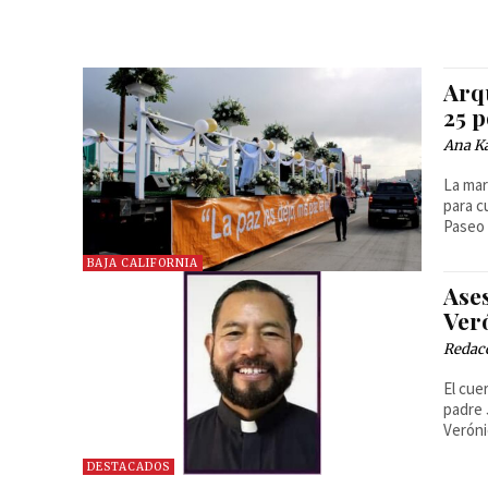
Arq
25 p
Ana Ka
La mar
para c
Paseo 
BAJA CALIFORNIA
Ase
Ver
Redac
El cue
padre 
Veróni
DESTACADOS