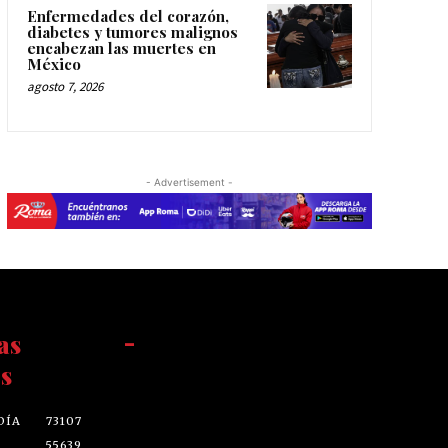
Enfermedades del corazón,
diabetes y tumores malignos
encabezan las muertes en
México
agosto 7, 2026
- Advertisement -
as
-
s
DÍA
73107
55639