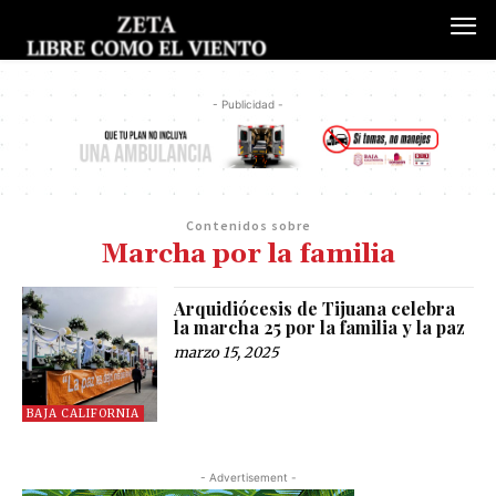
- Publicidad -
Contenidos sobre
Marcha por la familia
Arquidiócesis de Tijuana celebra
la marcha 25 por la familia y la paz
marzo 15, 2025
BAJA CALIFORNIA
- Advertisement -