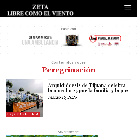
- Publicidad -
Contenidos sobre
Peregrinación
Arquidiócesis de Tijuana celebra
la marcha 25 por la familia y la paz
marzo 15, 2025
BAJA CALIFORNIA
- Advertisement -