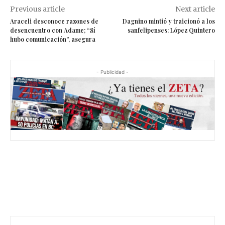
Previous article
Next article
Araceli desconoce razones de
Dagnino mintió y traicionó a los
desencuentro con Adame; “Sí
sanfelipenses: López Quintero
hubo comunicación”, asegura
- Publicidad -