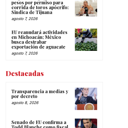
pesos por permiso para
corrida de toros apócrifo:
Sindica de Tijuana
agosto 7, 2026
EU reanudará actividades
en Michoacán; México
busca destrabar
exportación de aguacate
agosto 7, 2026
Destacadas
Transparencia a medias y
por decreto
agosto 8, 2026
Senado de EU confirma a
Todd Blanche como fiscal