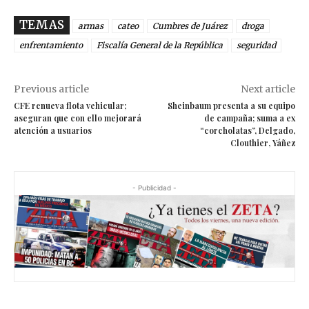
TEMAS
armas
cateo
Cumbres de Juárez
droga
enfrentamiento
Fiscalía General de la República
seguridad
Previous article
Next article
CFE renueva flota vehicular;
Sheinbaum presenta a su equipo
aseguran que con ello mejorará
de campaña; suma a ex
atención a usuarios
“corcholatas”, Delgado,
Clouthier, Yáñez
- Publicidad -