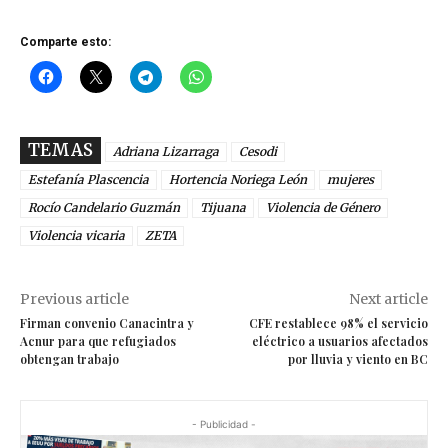
Comparte esto:
TEMAS
Adriana Lizarraga
Cesodi
Estefanía Plascencia
Hortencia Noriega León
mujeres
Rocío Candelario Guzmán
Tijuana
Violencia de Género
Violencia vicaria
ZETA
Previous article
Next article
Firman convenio Canacintra y
CFE restablece 98% el servicio
Acnur para que refugiados
eléctrico a usuarios afectados
obtengan trabajo
por lluvia y viento en BC
- Publicidad -