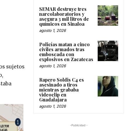
SEMAR destruye tres
narcolaboratorios y
asegura 3 mil litros de
químicos en Sinaloa
agosto 1, 2026
Policías matan a cinco
civiles armados tras
emboscada con
explosivos en Zacatecas
agosto 1, 2026
os sujetos
o,
Rapero Soldis C4 es
staba
asesinado a tiros
mientras grababa
videoclip en
Guadalajara
agosto 1, 2026
-Publicidad -