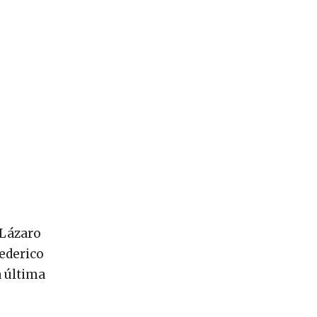
 Lázaro
Federico
a última