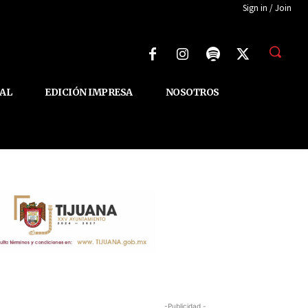
Sign in / Join
AL
EDICIÓN IMPRESA
NOSOTROS
-Publicidad -