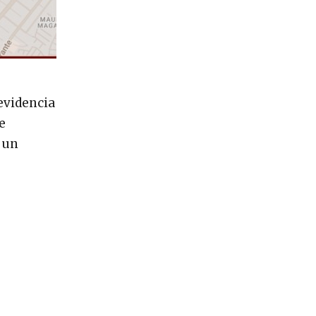
 evidencia
e
r un