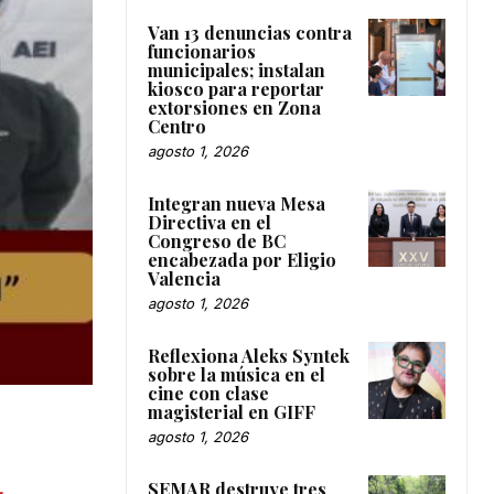
Van 13 denuncias contra
funcionarios
municipales; instalan
kiosco para reportar
extorsiones en Zona
Centro
agosto 1, 2026
Integran nueva Mesa
Directiva en el
Congreso de BC
encabezada por Eligio
Valencia
agosto 1, 2026
Reflexiona Aleks Syntek
sobre la música en el
cine con clase
magisterial en GIFF
agosto 1, 2026
SEMAR destruye tres