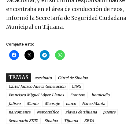
vacacional, y en su última responsabilidad se
encontraba en el área de conducción de reos,
informó la Secretaría de Seguridad Ciudadana
Municipal en Tijuana.
Comparte esto:
TEMAS
asesinato
Cártel de Sinaloa
Cártel Jalisco Nueva Generación
CJNG
Francisco Miguel López Llanos
Frontera
homicidio
Jalisco
Manta
Mensaje
narco
Narco Manta
narcomanta
Narcotráfico
Playas de Tijuana
puente
Semanario ZETA
Sinaloa
Tijuana
ZETA