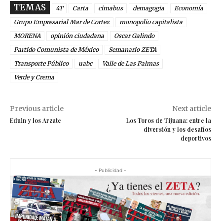
TEMAS
4T
Carta
cimabus
demagogia
Economía
Grupo Empresarial Mar de Cortez
monopolio capitalista
MORENA
opinión ciudadana
Oscar Galindo
Partido Comunista de México
Semanario ZETA
Transporte Público
uabc
Valle de Las Palmas
Verde y Crema
Previous article
Next article
Eduin y los Arzate
Los Toros de Tijuana: entre la
diversión y los desafíos
deportivos
- Publicidad -