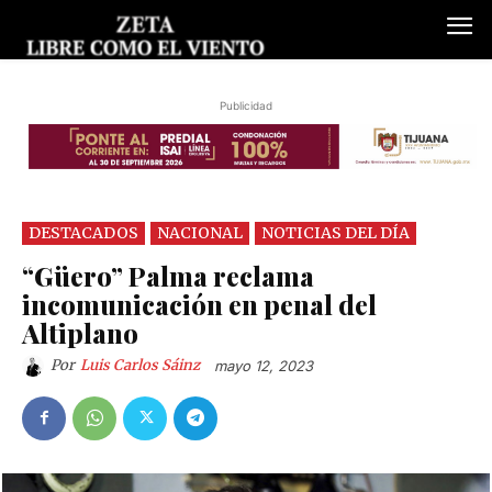
Publicidad
DESTACADOS
NACIONAL
NOTICIAS DEL DÍA
“Güero” Palma reclama
incomunicación en penal del
Altiplano
Por
Luis Carlos Sáinz
mayo 12, 2023