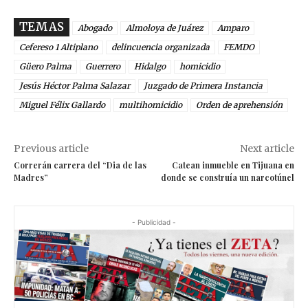
TEMAS
Abogado
Almoloya de Juárez
Amparo
Cefereso 1 Altiplano
delincuencia organizada
FEMDO
Güero Palma
Guerrero
Hidalgo
homicidio
Jesús Héctor Palma Salazar
Juzgado de Primera Instancia
Miguel Félix Gallardo
multihomicidio
Orden de aprehensión
Previous article
Next article
Correrán carrera del “Dia de las
Catean inmueble en Tijuana en
Madres”
donde se construía un narcotúnel
- Publicidad -