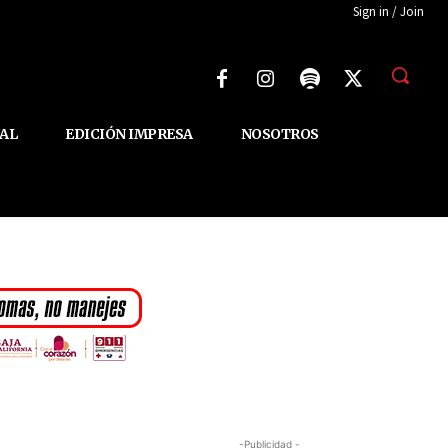
Sign in / Join
AL
EDICIÓN IMPRESA
NOSOTROS
-Publicidad -