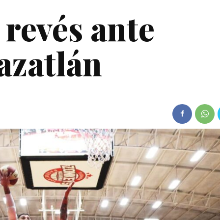
 revés ante
azatlán