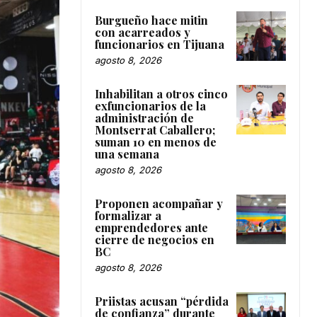
Burgueño hace mitin
con acarreados y
funcionarios en Tijuana
agosto 8, 2026
Inhabilitan a otros cinco
exfuncionarios de la
administración de
Montserrat Caballero;
suman 10 en menos de
una semana
agosto 8, 2026
Proponen acompañar y
formalizar a
emprendedores ante
cierre de negocios en
BC
agosto 8, 2026
Priistas acusan “pérdida
de confianza” durante