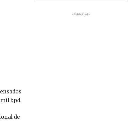
-Publicidad -
densados
 mil bpd.
ional de