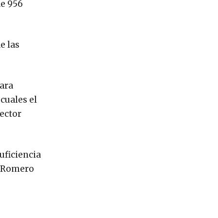
de 956
e las
para
cuales el
rector
uficiencia
có Romero