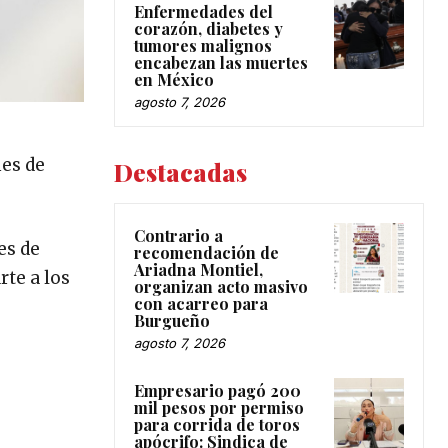
Enfermedades del
corazón, diabetes y
tumores malignos
encabezan las muertes
en México
agosto 7, 2026
nes de
Destacadas
Contrario a
es de
recomendación de
Ariadna Montiel,
rte a los
organizan acto masivo
con acarreo para
Burgueño
agosto 7, 2026
Empresario pagó 200
mil pesos por permiso
para corrida de toros
apócrifo: Sindica de