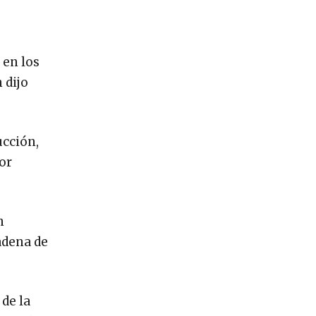
 en los
 dijo
ucción,
or
n
adena de
de la