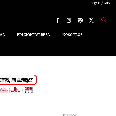
Sign in / Join
AL
EDICIÓN IMPRESA
NOSOTROS
-Publicidad -