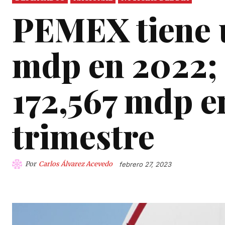
PEMEX tiene u
mdp en 2022; 
172,567 mdp e
trimestre
Por
Carlos Álvarez Acevedo
febrero 27, 2023