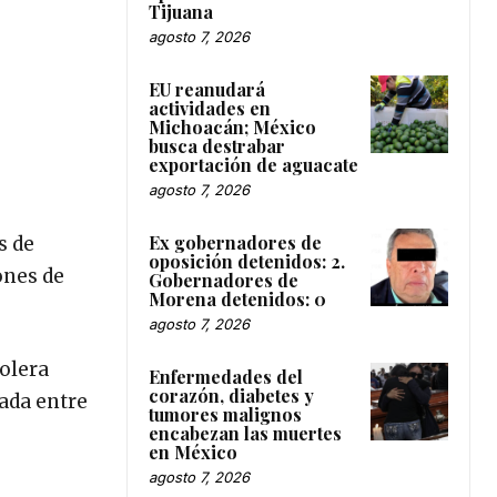
Tijuana
agosto 7, 2026
EU reanudará
actividades en
Michoacán; México
busca destrabar
exportación de aguacate
agosto 7, 2026
Ex gobernadores de
s de
oposición detenidos: 2.
ones de
Gobernadores de
Morena detenidos: 0
agosto 7, 2026
rolera
Enfermedades del
corazón, diabetes y
tada entre
tumores malignos
encabezan las muertes
en México
agosto 7, 2026