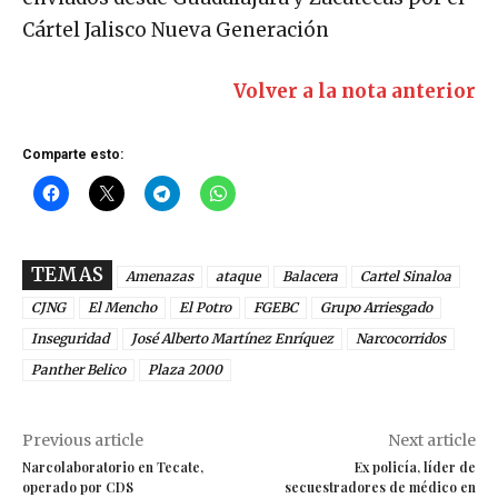
Cártel Jalisco Nueva Generación
Volver a la nota anterior
Comparte esto:
TEMAS
Amenazas
ataque
Balacera
Cartel Sinaloa
CJNG
El Mencho
El Potro
FGEBC
Grupo Arriesgado
Inseguridad
José Alberto Martínez Enríquez
Narcocorridos
Panther Belico
Plaza 2000
Previous article
Next article
Narcolaboratorio en Tecate,
Ex policía, líder de
operado por CDS
secuestradores de médico en