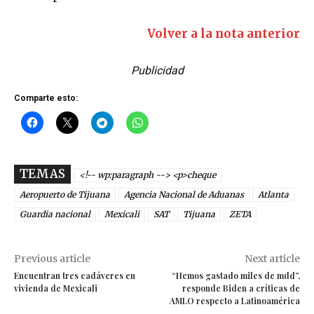
Volver a la nota anterior
Publicidad
Comparte esto:
TEMAS
<!-- wp:paragraph --> <p>cheque
Aeropuerto de Tijuana
Agencia Nacional de Aduanas
Atlanta
Guardia nacional
Mexicali
SAT
Tijuana
ZETA
Previous article
Next article
Encuentran tres cadáveres en
“Hemos gastado miles de mdd”,
vivienda de Mexicali
responde Biden a críticas de
AMLO respecto a Latinoamérica