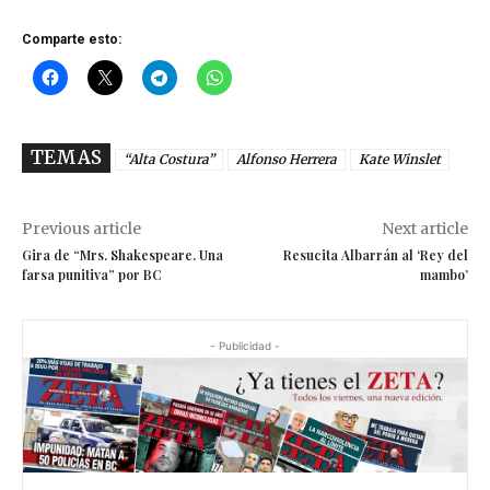
Comparte esto:
TEMAS
“Alta Costura”
Alfonso Herrera
Kate Winslet
Previous article
Next article
Gira de “Mrs. Shakespeare. Una
Resucita Albarrán al ‘Rey del
farsa punitiva” por BC
mambo’
- Publicidad -