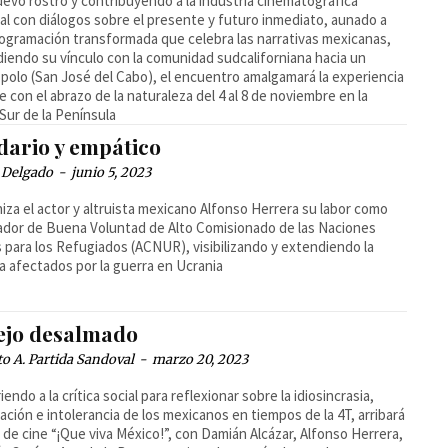
evo rostro y contribuyendo a la industria cinematográfica
al con diálogos sobre el presente y futuro inmediato, aunado a
ogramación transformada que celebra las narrativas mexicanas,
iendo su vínculo con la comunidad sudcaliforniana hacia un
polo (San José del Cabo), el encuentro amalgamará la experiencia
ne con el abrazo de la naturaleza del 4 al 8 de noviembre en la
Sur de la Península
dario y empático
 Delgado
-
junio 5, 2023
za el actor y altruista mexicano Alfonso Herrera su labor como
dor de Buena Voluntad de Alto Comisionado de las Naciones
 para los Refugiados (ACNUR), visibilizando y extendiendo la
a afectados por la guerra en Ucrania
ejo desalmado
o A. Partida Sandoval
-
marzo 20, 2023
endo a la crítica social para reflexionar sobre la idiosincrasia,
zación e intolerancia de los mexicanos en tiempos de la 4T, arribará
s de cine “¡Que viva México!”, con Damián Alcázar, Alfonso Herrera,