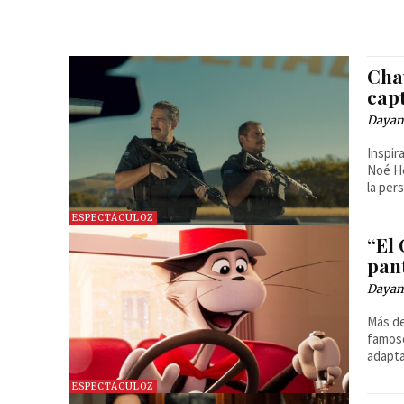
Chav
cap
Dayan
Inspir
Noé He
la per
ESPECTÁCULOZ
“El
pan
Dayan
Más de
famoso
adapt
ESPECTÁCULOZ