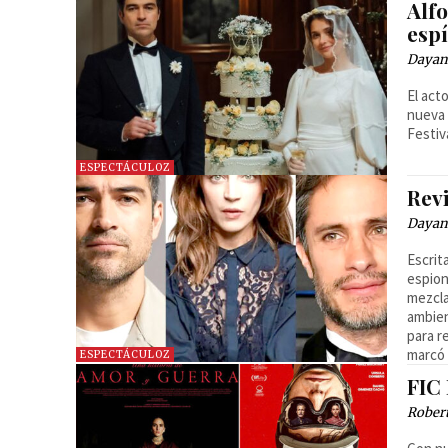
Alf
espí
Dayan
El act
nueva 
Festiv
ESPECTÁCULOZ
Revi
Dayan
Escrit
espion
mezcla
ambien
para r
marcó 
ESPECTÁCULOZ
FIC
Robert