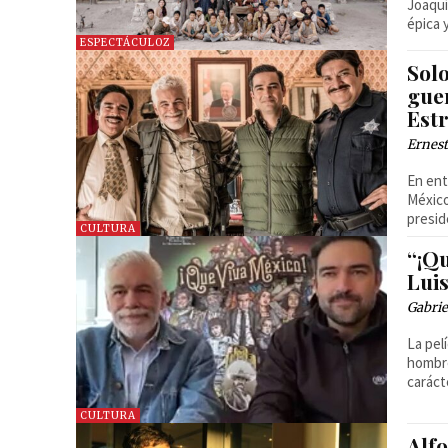
Joaquí
épica 
ESPECTÁCULOZ
Sol
guer
Est
Ernest
En ent
México
presid
CULTURA
“¡Qu
Lui
Gabrie
La pel
hombre
caráct
CULTURA
Alf