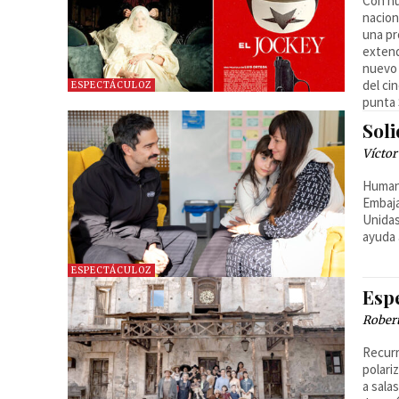
Con nu
nacion
una pr
extend
nuevo 
del ci
ESPECTÁCULOZ
punta 
Soli
Víctor
Humani
Embaja
Unidas
ayuda 
ESPECTÁCULOZ
Esp
Robert
Recurri
polari
a sala