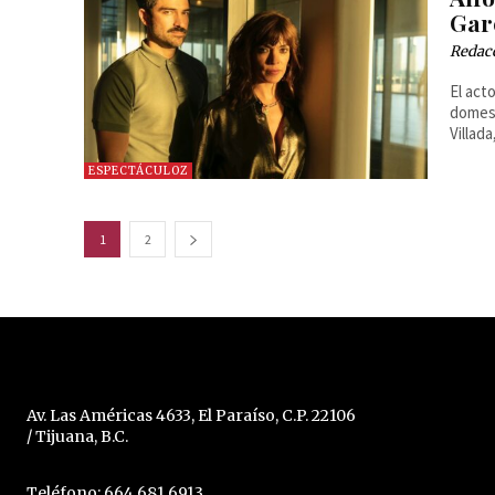
Gar
Redac
El act
domest
Villad
ESPECTÁCULOZ
1
2
Av. Las Américas 4633, El Paraíso, C.P. 22106
/ Tijuana, B.C.
Teléfono: 664 681 6913