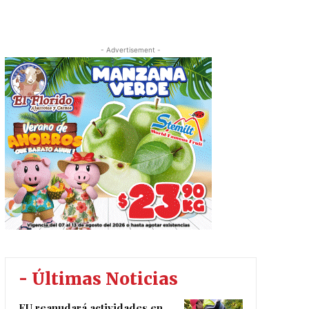
- Advertisement -
- Últimas Noticias
EU reanudará actividades en