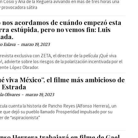
n Cosío y Ana de la Reguera avivando en más de tres horas una
y provocadora sátira
o nos acordamos de cuándo empezó esta
ra estúpida, pero no vemos fin: Luis
rada.
o Eslava
-
marzo 19, 2023
revista exclusiva con ZETA, el director de la película ¡Qué viva
!, advierte sobre los riesgos de la polarización incentivada por el
ente López Obrador.
é viva México”, el filme más ambicioso de
s Estrada
la Olivares
-
marzo 19, 2023
ícula cuenta la historia de Pancho Reyes (Alfonso Herrera), un
 que dejó su pueblo llamado Prosperidad impulsado por su
er de “aspiracionista”
onso Herrera trabajará en filme de Gael