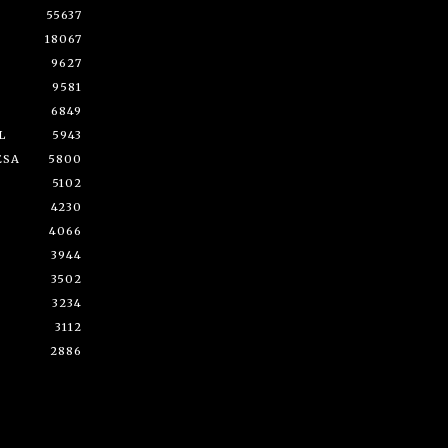
55637
18067
9627
9581
6849
L
5943
ESA
5800
5102
4230
4066
3944
3502
3234
3112
2886