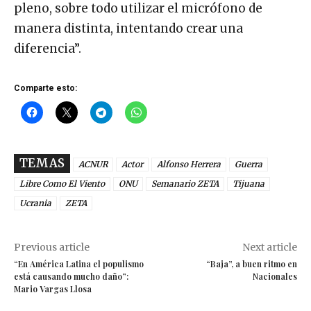
pleno, sobre todo utilizar el micrófono de
manera distinta, intentando crear una
diferencia”.
Comparte esto:
TEMAS
ACNUR
Actor
Alfonso Herrera
Guerra
Libre Como El Viento
ONU
Semanario ZETA
Tijuana
Ucrania
ZETA
Previous article
Next article
“En América Latina el populismo
“Baja”, a buen ritmo en
está causando mucho daño”:
Nacionales
Mario Vargas Llosa