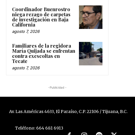
Coordinador Buenrostro
niega rezago de carpetas
de investigación en Baja
California
agosto 7, 2026
Familiares de la regidora
María Quijada se enfrentan
contra exescoltas en
Tecate
agosto 7, 2026
-Publicidad -
Av. Las Américas 4633, El Paraíso, C.P. 22106 / Tijuana, B.C.
Teléfono: 664 681 6913