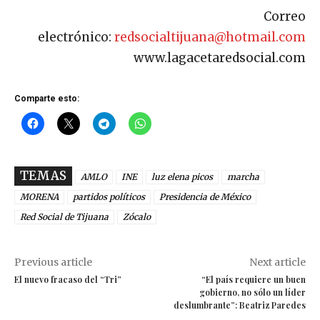
Correo
electrónico:
redsocialtijuana@hotmail.com
www.lagacetaredsocial.com
Comparte esto:
TEMAS
AMLO
INE
luz elena picos
marcha
MORENA
partidos políticos
Presidencia de México
Red Social de Tijuana
Zócalo
Previous article
Next article
El nuevo fracaso del “Tri”
“El país requiere un buen
gobierno, no sólo un líder
deslumbrante”: Beatriz Paredes