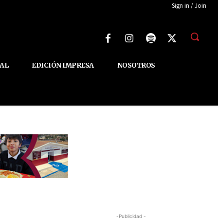
Sign in / Join
AL
EDICIÓN IMPRESA
NOSOTROS
-Publicidad -