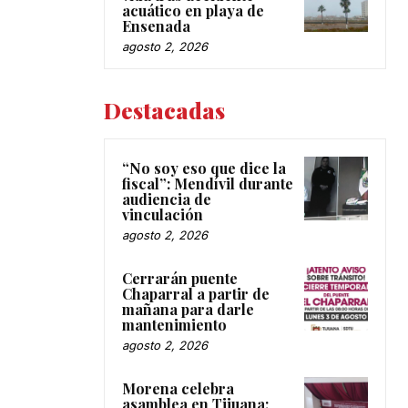
acuático en playa de
Ensenada
agosto 2, 2026
Destacadas
“No soy eso que dice la
fiscal”: Mendívil durante
audiencia de
vinculación
agosto 2, 2026
Cerrarán puente
Chaparral a partir de
mañana para darle
mantenimiento
agosto 2, 2026
Morena celebra
asamblea en Tijuana;