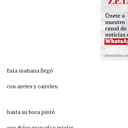
Esta mañana llegó
con aretes y caireles;
hasta su boca pintó
con dulce granada y mieles.