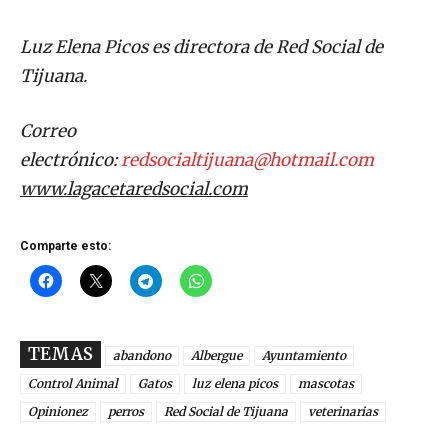
Luz Elena Picos es directora de Red Social de
Tijuana.
Correo
electrónico:
redsocialtijuana@hotmail.com
www.lagacetaredsocial.com
Comparte esto:
TEMAS
abandono
Albergue
Ayuntamiento
Control Animal
Gatos
luz elena picos
mascotas
Opinionez
perros
Red Social de Tijuana
veterinarias