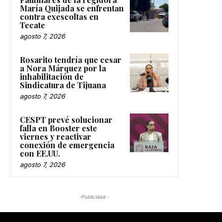
María Quijada se enfrentan
contra exescoltas en
Tecate
agosto 7, 2026
Rosarito tendría que cesar
a Nora Márquez por la
inhabilitación de
Sindicatura de Tijuana
agosto 7, 2026
CESPT prevé solucionar
falla en Booster este
viernes y reactivar
conexión de emergencia
con EE.UU.
agosto 7, 2026
-Publicidad -