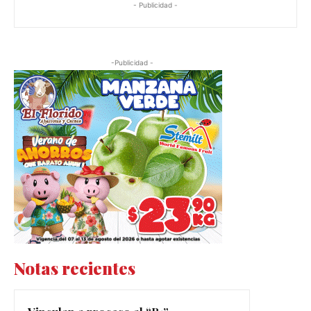
- Publicidad -
-Publicidad -
Notas recientes