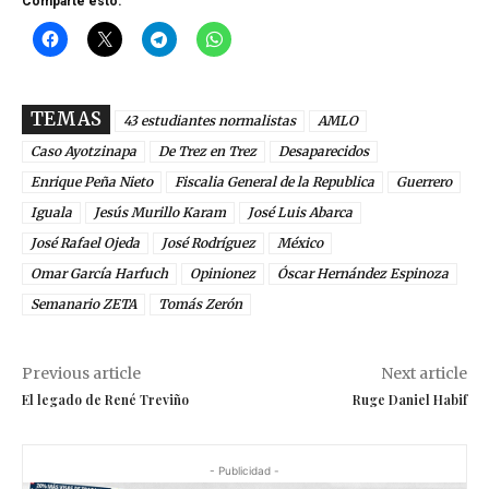
Comparte esto:
TEMAS
43 estudiantes normalistas
AMLO
Caso Ayotzinapa
De Trez en Trez
Desaparecidos
Enrique Peña Nieto
Fiscalia General de la Republica
Guerrero
Iguala
Jesús Murillo Karam
José Luis Abarca
José Rafael Ojeda
José Rodríguez
México
Omar García Harfuch
Opinionez
Óscar Hernández Espinoza
Semanario ZETA
Tomás Zerón
Previous article
Next article
El legado de René Treviño
Ruge Daniel Habif
- Publicidad -