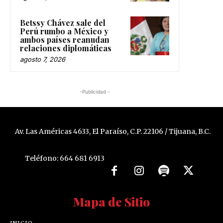
Betssy Chávez sale del
Perú rumbo a México y
ambos países reanudan
relaciones diplomáticas
agosto 7, 2026
-Publicidad -
Av. Las Américas 4633, El Paraíso, C.P. 22106 / Tijuana, B.C.
Teléfono: 664 681 6913
Mapa de Sitio
INICIO