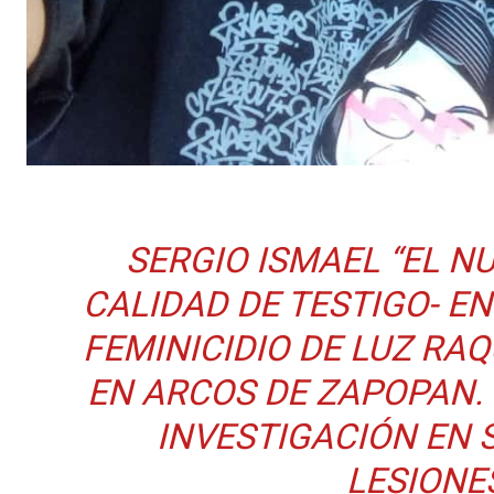
SERGIO ISMAEL “EL N
CALIDAD DE TESTIGO- EN
FEMINICIDIO DE LUZ RA
EN ARCOS DE ZAPOPAN.
INVESTIGACIÓN EN 
LESIONE