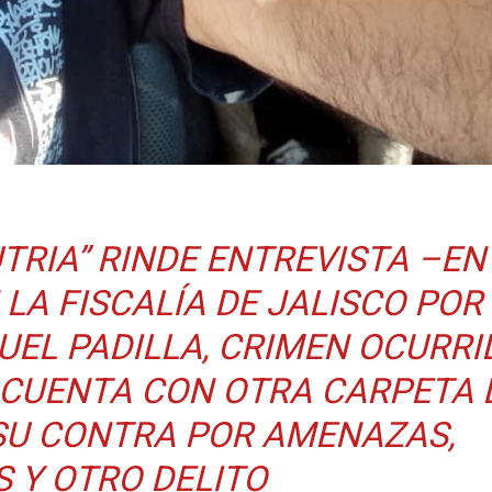
UTRIA” RINDE ENTREVISTA –EN
 LA FISCALÍA DE JALISCO POR
QUEL PADILLA, CRIMEN OCURRI
 CUENTA CON OTRA CARPETA 
SU CONTRA POR AMENAZAS,
S Y OTRO DELITO