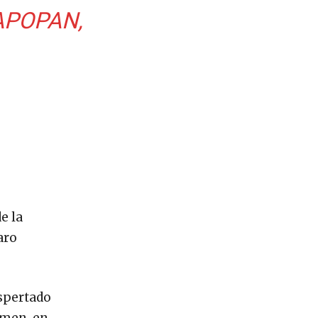
APOPAN,
e la
aro
espertado