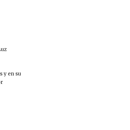
Luz
s y en su
or