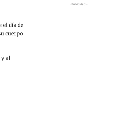
-Publicidad -
 el día de
 su cuerpo
 y al