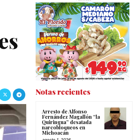
es
Notas recientes
Arresto de Alfonso
Fernández Magallón “la
Quiringua” desatada
narcobloqueos en
Michoacán
agosto 1, 2026