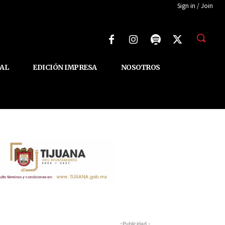
Sign in / Join
AL
EDICIÓN IMPRESA
NOSOTROS
-Publicidad -