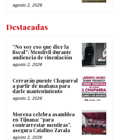
agosto 2, 2026
Destacadas
“No soy eso que dice la
fiscal”: Mendívil durante
audiencia de vinculación
agosto 2, 2026
Cerrarán puente Chaparral
a partir de mañana para
darle mantenimiento
agosto 2, 2026
Morena celebra asamblea
en Tijuana; “para
contrarrestar mentiras”,
asegura Catalino Zavala
agosto 2, 2026