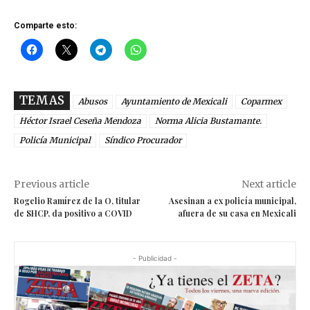
Comparte esto:
TEMAS
Abusos
Ayuntamiento de Mexicali
Coparmex
Héctor Israel Ceseña Mendoza
Norma Alicia Bustamante.
Policía Municipal
Síndico Procurador
Previous article
Next article
Rogelio Ramírez de la O, titular
Asesinan a ex policía municipal,
de SHCP, da positivo a COVID
afuera de su casa en Mexicali
- Publicidad -