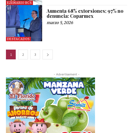
EZENARIO BCS
Aumenta 68% extorsiones; 97% no
denuncia: Coparmex
marzo 5, 2026
DESTACADOS
1
2
3
- Advertisement -