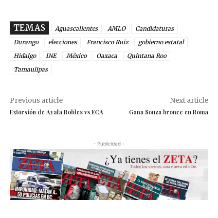
TEMAS
Aguascalientes
AMLO
Candidaturas
Durango
elecciones
Francisco Ruiz
gobierno estatal
Hidalgo
INE
México
Oaxaca
Quintana Roo
Tamaulipas
Previous article
Next article
Extorsión de Ayala Robles vs ECA
Gana Souza bronce en Roma
- Publicidad -