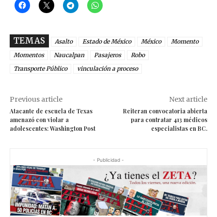
TEMAS
Asalto
Estado de México
México
Momento
Momentos
Naucalpan
Pasajeros
Robo
Transporte Público
vinculación a proceso
Previous article
Next article
Atacante de escuela de Texas
Reiteran convocatoria abierta
amenazó con violar a
para contratar 413 médicos
adolescentes: Washington Post
especialistas en BC.
- Publicidad -