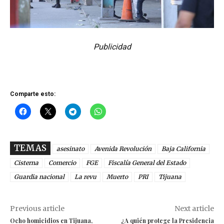
Publicidad
Comparte esto:
TEMAS
asesinato
Avenida Revolución
Baja California
Cisterna
Comercio
FGE
Fiscalía General del Estado
Guardia nacional
La revu
Muerto
PRI
Tijuana
Previous article
Next article
Ocho homicidios en Tijuana,
¿A quién protege la Presidencia