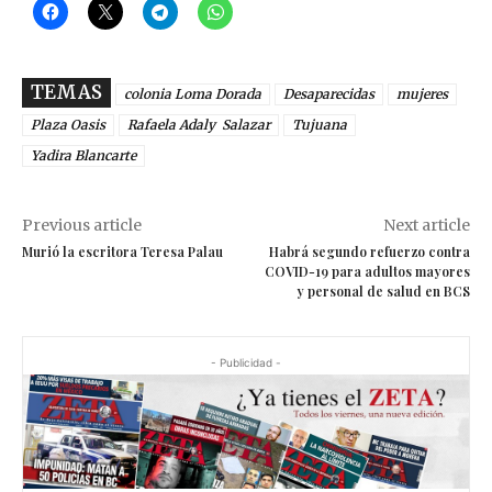
TEMAS
colonia Loma Dorada
Desaparecidas
mujeres
Plaza Oasis
Rafaela Adaly Salazar
Tujuana
Yadira Blancarte
Previous article
Next article
Murió la escritora Teresa Palau
Habrá segundo refuerzo contra
COVID-19 para adultos mayores
y personal de salud en BCS
- Publicidad -