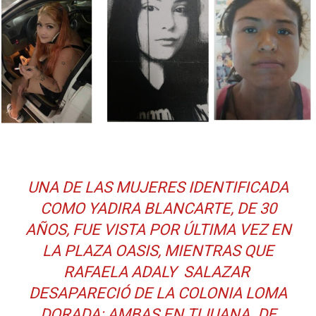
UNA DE LAS MUJERES IDENTIFICADA
COMO YADIRA BLANCARTE, DE 30
AÑOS, FUE VISTA POR ÚLTIMA VEZ EN
LA PLAZA OASIS, MIENTRAS QUE
RAFAELA ADALY SALAZAR
DESAPARECIÓ DE LA COLONIA LOMA
DORADA; AMBAS EN TIJUANA. DE