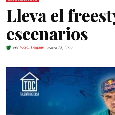
Lleva el frees
escenarios
Por
Víctor Delgado
marzo 25, 2022