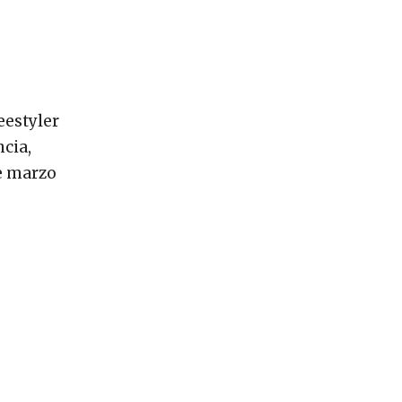
eestyler
ncia,
de marzo