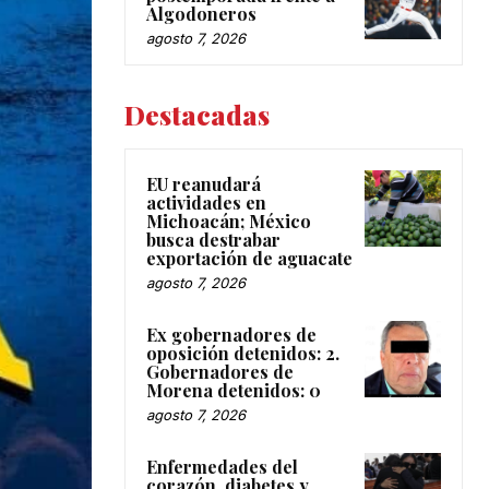
Algodoneros
agosto 7, 2026
Destacadas
EU reanudará
actividades en
Michoacán; México
busca destrabar
exportación de aguacate
agosto 7, 2026
Ex gobernadores de
oposición detenidos: 2.
Gobernadores de
Morena detenidos: 0
agosto 7, 2026
Enfermedades del
corazón, diabetes y