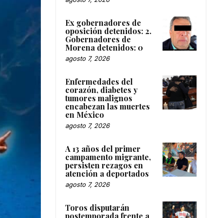
Ex gobernadores de
oposición detenidos: 2.
Gobernadores de
Morena detenidos: 0
agosto 7, 2026
Enfermedades del
corazón, diabetes y
tumores malignos
encabezan las muertes
en México
agosto 7, 2026
A 13 años del primer
campamento migrante,
persisten rezagos en
atención a deportados
agosto 7, 2026
Toros disputarán
postemporada frente a