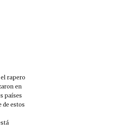
 el rapero
zaron en
os países
 de estos
está