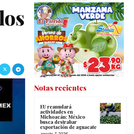
los
Notas recientes
EU reanudará
actividades en
Michoacán; México
busca destrabar
exportación de aguacate
agosto 7, 2026