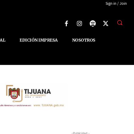
Sign in / Join
AL
EDICIÓN IMPRESA
NOSOTROS
-Publicidad -