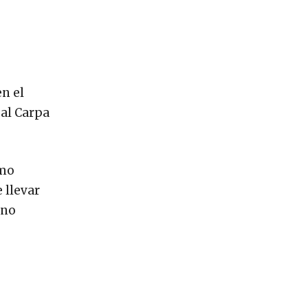
en el
 al Carpa
omo
 llevar
ino