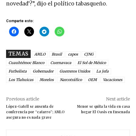
novedad’?”, dijo el político tabasqueño.
Comparte esto:
TEMAS
AMLO
Brasil
capos
CJNG
Cuauhtémoc Blanco
Cuernavaca
El Sol de México
Futbolista
Gobernador
Guerreros Unidos
La Jefa
Los Tlahuicas
Morelos
Narcotráfico
OEM
Vacaciones
Previous article
Next article
López-Gatell se ausenta de
Menor se quita la vida en casa
conferencia por “catarro”; AMLO
hogar El Oasis en Ensenada
asegura no es nada grave