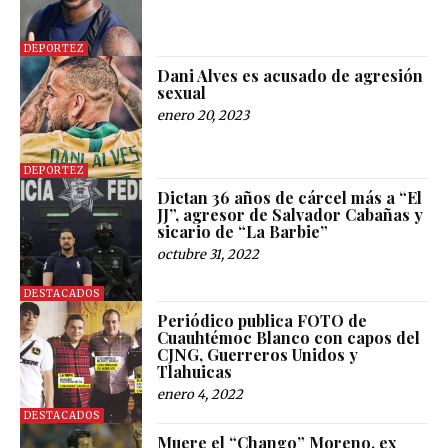
DEPORTEZ
Dani Alves es acusado de agresión
sexual
enero 20, 2023
DEPORTEZ
Dictan 36 años de cárcel más a “El
JJ”, agresor de Salvador Cabañas y
sicario de “La Barbie”
octubre 31, 2022
DESTACADOS
Periódico publica FOTO de
Cuauhtémoc Blanco con capos del
CJNG, Guerreros Unidos y
Tlahuicas
enero 4, 2022
DESTACADOS
Muere el “Chango” Moreno, ex