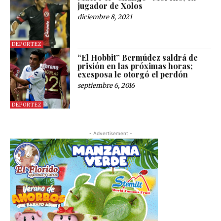
jugador de Xolos
diciembre 8, 2021
DEPORTEZ
“El Hobbit” Bermúdez saldrá de
prisión en las próximas horas;
exesposa le otorgó el perdón
septiembre 6, 2016
DEPORTEZ
- Advertisement -