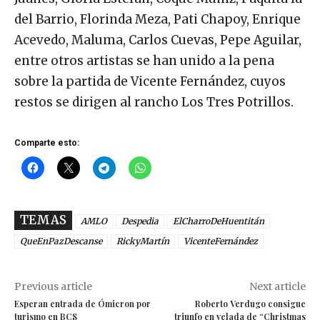
del Barrio, Florinda Meza, Pati Chapoy, Enrique
Acevedo, Maluma, Carlos Cuevas, Pepe Aguilar,
entre otros artistas se han unido a la pena
sobre la partida de Vicente Fernández, cuyos
restos se dirigen al rancho Los Tres Potrillos.
Comparte esto:
TEMAS
AMLO
Despedia
ElCharroDeHuentitán
QueEnPazDescanse
RickyMartín
VicenteFernández
Previous article
Next article
Esperan entrada de Ómicron por
Roberto Verdugo consigue
turismo en BCS
triunfo en velada de “Christmas