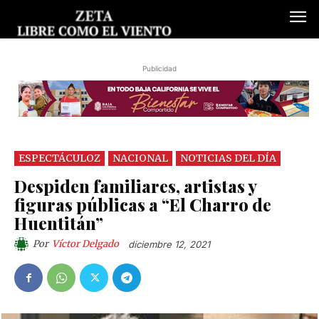
Publicidad
ESPECTÁCULOZ
NACIONAL
NOTICIAS DEL DÍA
Despiden familiares, artistas y
figuras públicas a “El Charro de
Huentitán”
Por
Víctor Delgado
diciembre 12, 2021