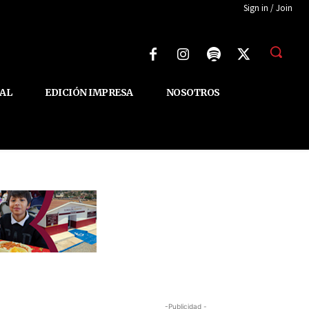
Sign in / Join
AL
EDICIÓN IMPRESA
NOSOTROS
-Publicidad -