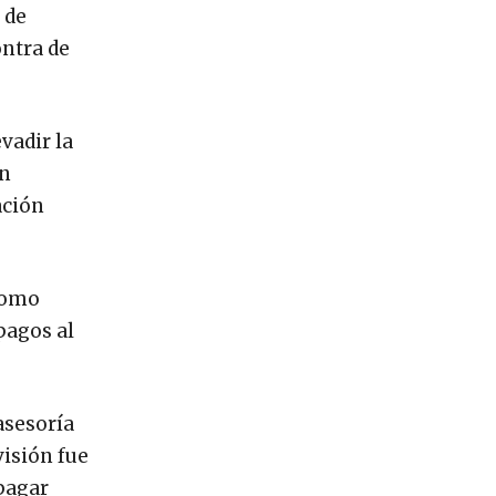
 de
ontra de
vadir la
on
ación
 como
pagos al
asesoría
visión fue
pagar