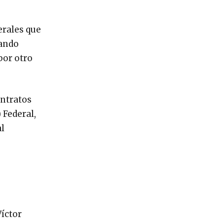
erales que
mando
por otro
ontratos
 Federal,
l
íctor