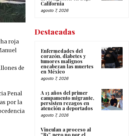
California
agosto 7, 2026
Destacadas
cha roja
 Manuel
Enfermedades del
corazón, diabetes y
tumores malignos
encabezan las muertes
illones de
en México
agosto 7, 2026
A 13 años del primer
cia Penal
campamento migrante,
as por la
persisten rezagos en
atención a deportados
rocedencia
agosto 7, 2026
Vinculan a proceso al
“R1”, pero no por el