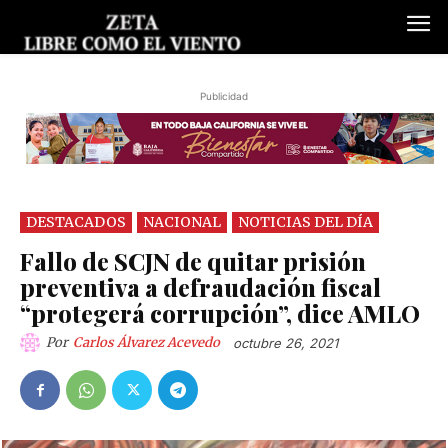
Publicidad
DESTACADOS
NACIONAL
NOTICIAS DEL DÍA
Fallo de SCJN de quitar prisión
preventiva a defraudación fiscal
“protegerá corrupción”, dice AMLO
Por
Carlos Álvarez Acevedo
octubre 26, 2021