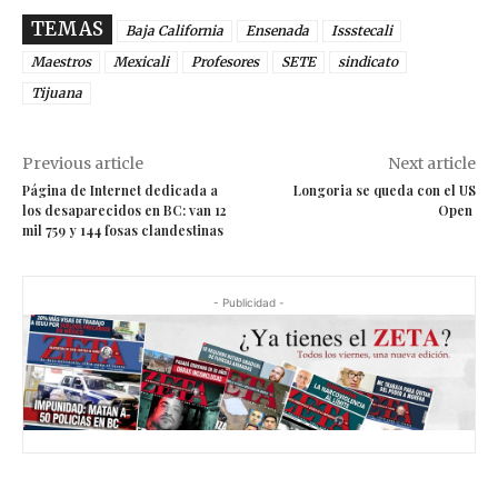
TEMAS
Baja California
Ensenada
Issstecali
Maestros
Mexicali
Profesores
SETE
sindicato
Tijuana
Previous article
Next article
Página de Internet dedicada a
Longoria se queda con el US
los desaparecidos en BC: van 12
Open
mil 759 y 144 fosas clandestinas
- Publicidad -