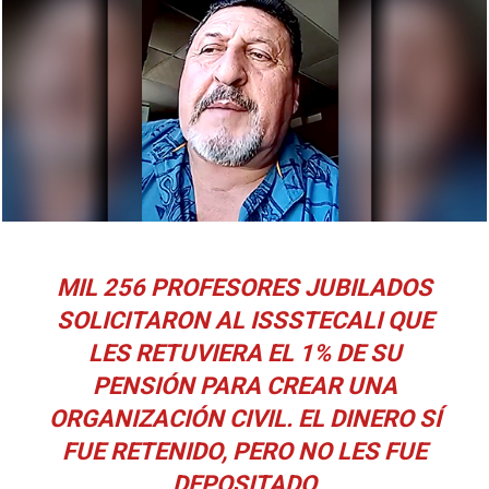
MIL 256 PROFESORES JUBILADOS
SOLICITARON AL ISSSTECALI QUE
LES RETUVIERA EL 1% DE SU
PENSIÓN PARA CREAR UNA
ORGANIZACIÓN CIVIL. EL DINERO SÍ
FUE RETENIDO, PERO NO LES FUE
DEPOSITADO