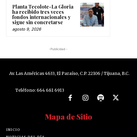
Planta Tecolote-La Gloria
ha recibido tres veces
fondos internacionales y
sigue sin concretarse
agosto 9, 2026
-Publicidad -
Av. Las Américas 4633, El Paraíso, C.P. 22106 / Tijuana, B.C.
Teléfono: 664 681 6913
Mapa de Sitio
INICIO