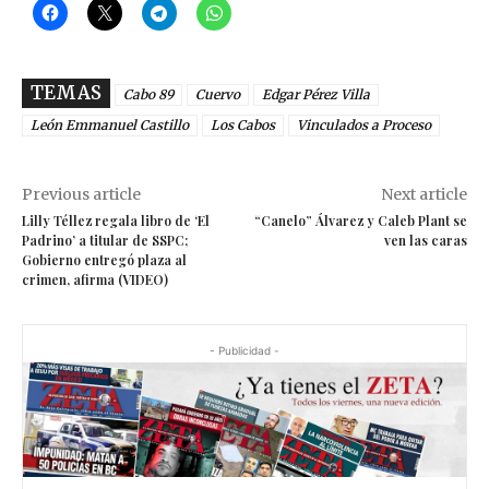
TEMAS
Cabo 89
Cuervo
Edgar Pérez Villa
León Emmanuel Castillo
Los Cabos
Vinculados a Proceso
Previous article
Next article
Lilly Téllez regala libro de ‘El
“Canelo” Álvarez y Caleb Plant se
Padrino’ a titular de SSPC;
ven las caras
Gobierno entregó plaza al
crimen, afirma (VIDEO)
- Publicidad -