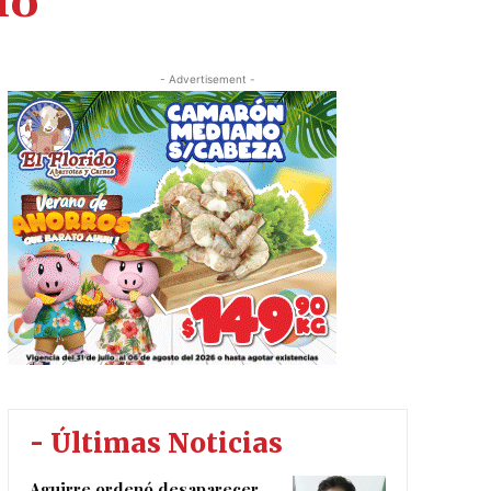
lo
- Advertisement -
- Últimas Noticias
Aguirre ordenó desaparecer