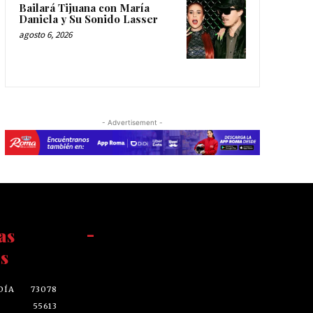
Bailará Tijuana con María
Daniela y Su Sonido Lasser
agosto 6, 2026
- Advertisement -
as
-
s
DÍA
73078
55613