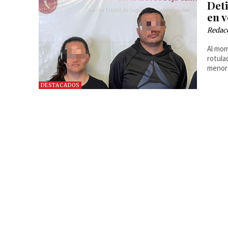
Deti
en v
Redac
Al mom
rotula
menore
DESTACADOS