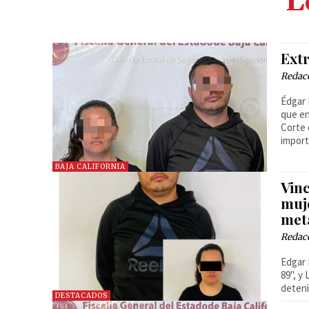
L
Extr
Redac
Édgar 
que en
Corte 
import
BAJA CALIFORNIA
Vinc
muj
met
Redac
Edgar 
89", y
deteni
DESTACADOS