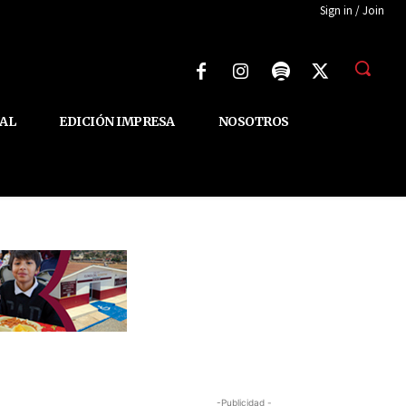
Sign in / Join
AL
EDICIÓN IMPRESA
NOSOTROS
-Publicidad -